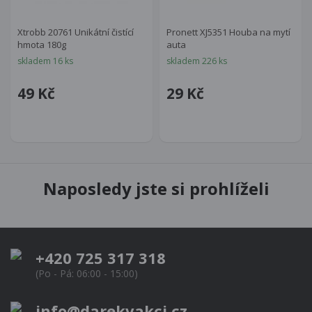
Xtrobb 20761 Unikátní čistící
Pronett XJ5351 Houba na mytí
hmota 180g
auta
skladem 16 ks
skladem 226 ks
49 Kč
29 Kč
Naposledy jste si prohlíželi
+420 725 317 318
(Po - Pá: 06:00 - 15:00)
info@darekvakci.cz