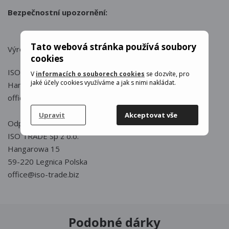
Bezpečnostní upozornění:
Tato webová stránka používá soubory
Výrobce : Xtrobb
cookies
ISO TRADE Sp z o.o.
V
informacích o souborech cookies
se dozvíte, pro
jaké účely cookies využíváme a jak s nimi nakládat.
Hangarowa 15
office@iso-trade.biz
Upravit
Akceptovat vše
Odpovědná osoba v EU:
ISO TRADE Sp z o.o.
Hangarowa 15
59-220 Legnica Polska
office@iso-trade.biz
Podobné dárky