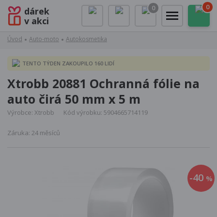
0
0
dárek
v akci
Úvod
Auto-moto
Autokosmetika
TENTO TÝDEN ZAKOUPILO 160 LIDÍ
Xtrobb 20881 Ochranná fólie na
auto čirá 50 mm x 5 m
Výrobce: Xtrobb
Kód výrobku: 5904665714119
Záruka: 24 měsíců
-40
%