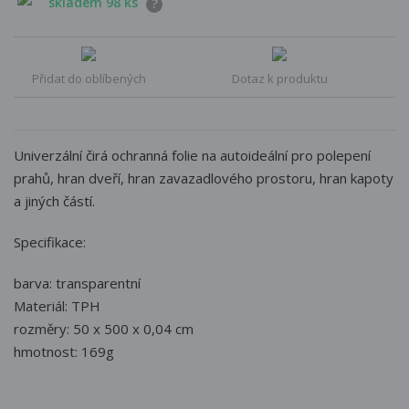
skladem 98 ks
?
Přidat do oblíbených
Dotaz k produktu
Univerzální čirá ochranná folie na autoideální pro polepení
prahů, hran dveří, hran zavazadlového prostoru, hran kapoty
a jiných částí
.
Specifikace:
barva: transparentní
Materiál: TPH
rozměry: 50 x 500 x 0,04 cm
hmotnost: 169g