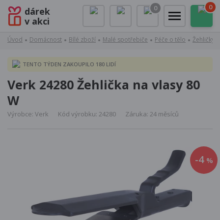
0
0
dárek
v akci
Úvod
Domácnost
Bílé zboží
Malé spotřebiče
Péče o tělo
Žehličky v
TENTO TÝDEN ZAKOUPILO 180 LIDÍ
Verk 24280 Žehlička na vlasy 80
W
Výrobce: Verk
Kód výrobku: 24280
Záruka: 24 měsíců
-4
%