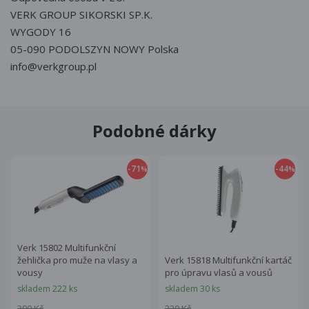
VERK GROUP SIKORSKI SP.K.
WYGODY 16
05-090 PODOLSZYN NOWY Polska
info@verkgroup.pl
Podobné dárky
-71
-44
%
%
Verk 15802 Multifunkční
žehlička pro muže na vlasy a
Verk 15818 Multifunkční kartáč
vousy
pro úpravu vlasů a vousů
skladem 222 ks
skladem 30 ks
399 Kč
229 Kč