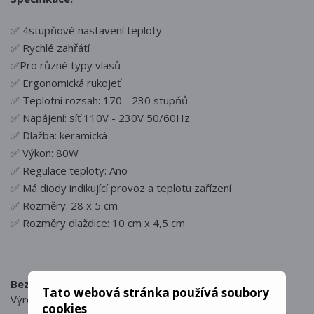
✅ 4stupňové nastavení teploty
✅ Rychlé zahřátí
✅Pro různé typy vlasů
✅ Ergonomická rukojeť
✅ Teplotní rozsah: 170 - 230 stupňů
✅ Napájení: síť 110V - 230V 50/60Hz
✅ Dlažba: keramická
✅ Výkon: 80W
✅ Regulace teploty: Ano
✅ Má diody indikující provoz a teplotu zařízení
✅ Rozměry: 28 x 5 cm
✅ Rozměry dlaždice: 10 cm x 4,5 cm
Bezpečnostní upozornění:
Tato webová stránka používá soubory
Výrobek používejte pouze na suché vlasy.
cookies