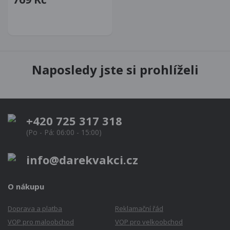
Naposledy jste si prohlíželi
+420 725 317 318
(Po - Pá: 06:00 - 15:00)
info@darekvakci.cz
O nákupu
Doprava a platba
Reklamační řád
VOP pro maloobchod
VOP pro velkoobchod