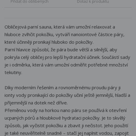
Přidat do oblíbených
Dotaz k produktu
Obličejová parní sauna, která vám umožní relaxovat a
hluboce zvlhčit pokožku, vytváří nanoiontové částice páry,
které účinněji pronikají hluboko do pokožky.
Parní hlavice způsobí, že pára bude větší a silnější, aby
pokryla celý obličej pro lepší hydratační účinek. Součástí sady
je i odměrka, která vám umožní odměřit potřebné množství
tekutiny.
Díky moderním řešením a rovnoměrnému proudu páry ji
ionty vody pronikající do pokožky učiní ještě jemnější, hladší a
příjemnější na dotek než dříve.
Přeměnou vody na horkou nano páru se používá k otevření
ucpaných pórů a hloubkové hydrataci pokožky. Je to skvělý
způsob, jak vyčistit pokožku a zbavit ji nečistot. Jeho použití
je také neuvěřitelně snadné – stačí jej naplnit vodou, zapojit