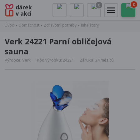
0
0
dárek
v akci
Úvod
Domácnost
Zdravotní potřeby
Inhalátory
Verk 24221 Parní obličejová
sauna
Výrobce: Verk
Kód výrobku: 24221
Záruka: 24 měsíců