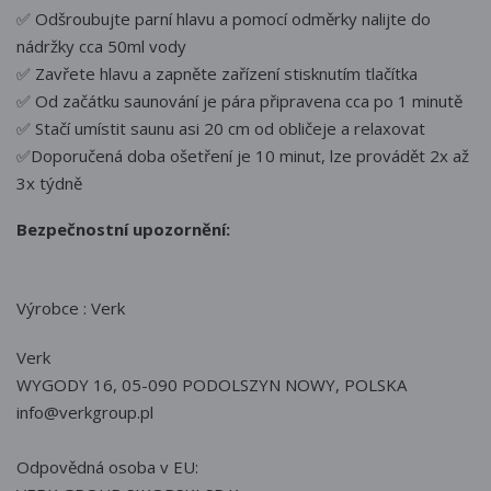
✅ Odšroubujte parní hlavu a pomocí odměrky nalijte do
nádržky cca 50ml vody
✅ Zavřete hlavu a zapněte zařízení stisknutím tlačítka
✅ Od začátku saunování je pára připravena cca po 1 minutě
✅ Stačí umístit saunu asi 20 cm od obličeje a relaxovat
✅Doporučená doba ošetření je 10 minut, lze provádět 2x až
3x týdně
Bezpečnostní upozornění:
Výrobce : Verk
Verk
WYGODY 16, 05-090 PODOLSZYN NOWY, POLSKA
info@verkgroup.pl
Odpovědná osoba v EU: