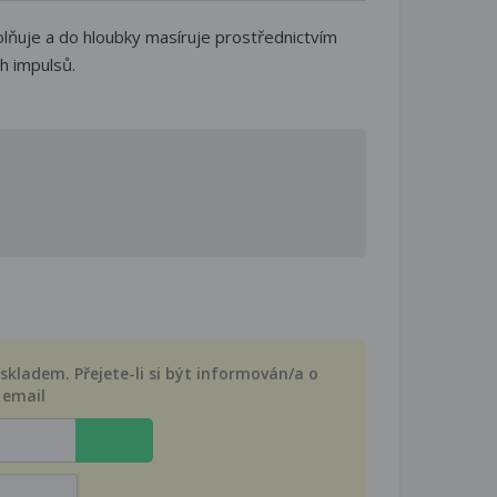
olňuje a do hloubky masíruje prostřednictvím
h impulsů.
kladem. Přejete-li si být informován/a o
 email