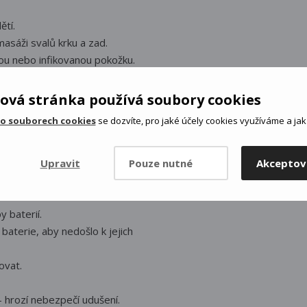
ětí.
asáži svalů krku a zad.
ou nebo infikovanou pokožku.
átor nebo jiné implantované
ová stránka používá soubory cookies
lí nebo podráždění pokožky,
 o souborech cookies
se dozvíte, pro jaké účely cookies využíváme a jak 
del nebo obsluhy strojů.
apalinám.
Upravit
Pouze nutné
Akceptov
typ baterií (AAA) a dbejte na
 baterií.
aterie, aby nedošlo k jejich
ovat.
 hrozí nebezpečí udušení.