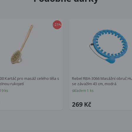
-21
%
00 Kartáč pro masáž celého těla s
Rebel RBA-3066 Masážní obruč H
lnou rukojetí
se závažím 43 cm, modrá
19 ks
skladem 1 ks
č
269 Kč