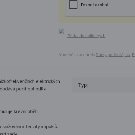
Přidat do oblíbených
Vhodné jako dárek:
Dárky podle zájmu
,
P
nízkofrekvenčních elektrických
Typ:
 dodává pocit pohodlí a
imuluje krevní oběh.
snižování intenzity impulsů.
stí sady.