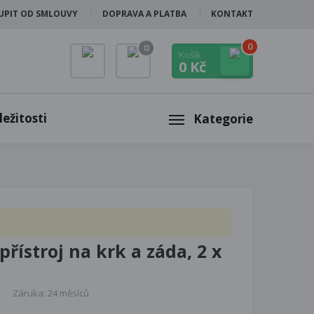
UPIT OD SMLOUVY
DOPRAVA A PLATBA
KONTAKT
0
0
Košík
0 Kč
ežitosti
Kategorie
řístroj na krk a záda, 2 x
Záruka: 24 měsíců