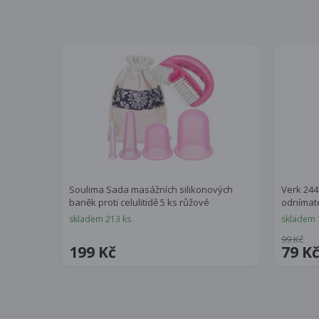
Soulima Sada masážních silikonových
Verk 244
baněk proti celulitidě 5 ks růžové
odnímate
skladem 213 ks
skladem 
99 Kč
199 Kč
79 K