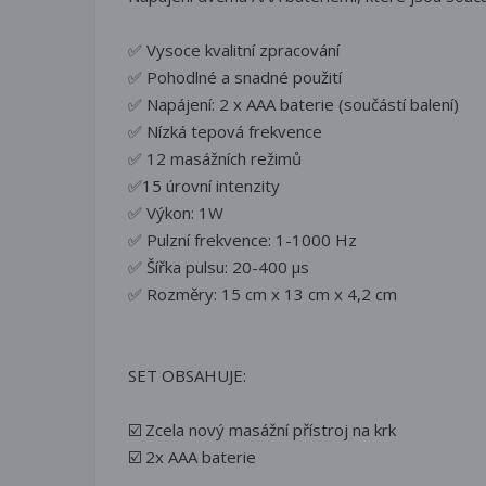
✅ Vysoce kvalitní zpracování
✅ Pohodlné a snadné použití
✅ Napájení: 2 x AAA baterie (součástí balení)
✅ Nízká tepová frekvence
✅ 12 masážních režimů
✅15 úrovní intenzity
✅ Výkon: 1W
✅ Pulzní frekvence: 1-1000 Hz
✅ Šířka pulsu: 20-400 μs
✅ Rozměry: 15 cm x 13 cm x 4,2 cm
SET OBSAHUJE:
☑️ Zcela nový masážní přístroj na krk
☑️ 2x AAA baterie