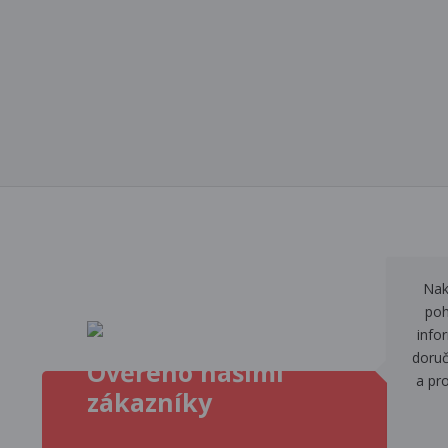
Nak
poh
info
doruč
Ověřeno našimi
a pr
zákazníky