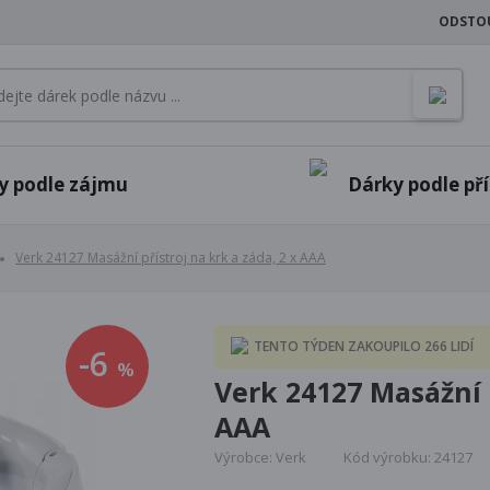
ODSTO
y podle zájmu
Dárky podle příl
Verk 24127 Masážní přístroj na krk a záda, 2 x AAA
TENTO TÝDEN ZAKOUPILO 266 LIDÍ
-6
%
Verk 24127 Masážní p
AAA
Výrobce: Verk
Kód výrobku: 24127