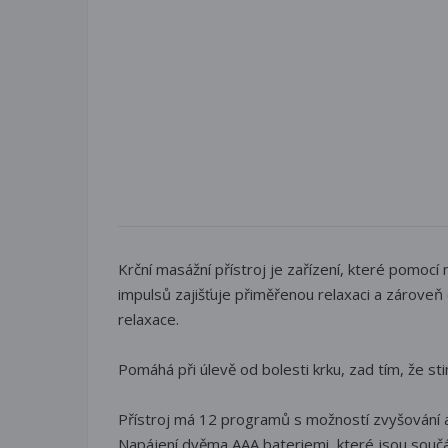
Krční masážní přístroj je zařízení, které pomocí 
impulsů zajišťuje přiměřenou relaxaci a zároveň
relaxace.
Pomáhá při úlevě od bolesti krku, zad tím, že st
Přístroj má 12 programů s možností zvyšování a 
Napájení dvěma AAA bateriemi, které jsou součá