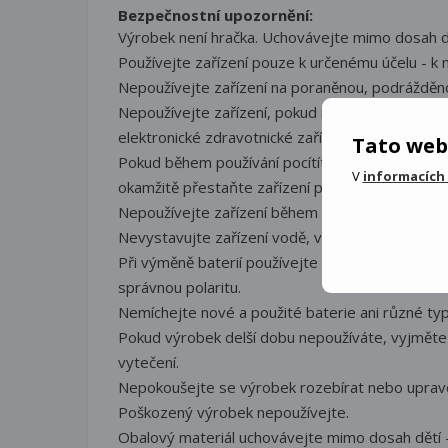
Bezpečnostní upozornění:
Výrobek není hračka. Uchovávejte mimo dosah d
Používejte zařízení pouze k určenému účelu - k m
Nepoužívejte zařízení na poraněnou, podrážděn
Nepoužívejte zařízení, pokud máte kardiostimul
elektronické zdravotnické zařízení.
Tato web
Pokud během používání pocítíte bolest, nepohod
V
informacích
okamžitě přestaňte zařízení používat.
Nepoužívejte zařízení během spánku, řízení vozi
Nevystavujte zařízení vodě, vlhkosti ani jiným k
Při výměně baterií používejte pouze doporučený 
správnou polaritu.
Nemíchejte nové a použité baterie ani různé typy
Pokud výrobek delší dobu nepoužíváte, vyjměte b
vytečení.
Nepokoušejte se výrobek rozebírat nebo uprav
Poškozený výrobek nepoužívejte.
Obalový materiál uchovávejte mimo dosah dětí -