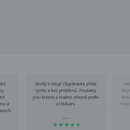
ání.
Skvělý e-shop! Objednávka přišla
Vel
ky,
rychle a bez problémů. Produkty
Obje
tní
jsou krásné a kvalitní, přesně podle
doru
lou a
očekávání.
Produ
azech.
Alex
★
★
★
★
★
★
★
★
★
★