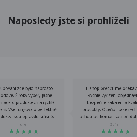
Naposledy jste si prohlíželi
upování zde bylo naprosto
E-shop předčil mé očekáv
odové. Široký výběr, jasné
Rychlé vyřízení objednáv
rmace o produktech a rychlé
bezpečné zabalení a kvali
ení. Vše fungovalo perfektně
produkty. Oceňuji také rych
odukty jsou opravdu krásné.
ochotnou komunikaci při dot
Julie
Žofie
★
★
★
★
★
★
★
★
★
★
★
★
★
★
★
★
★
★
★
★