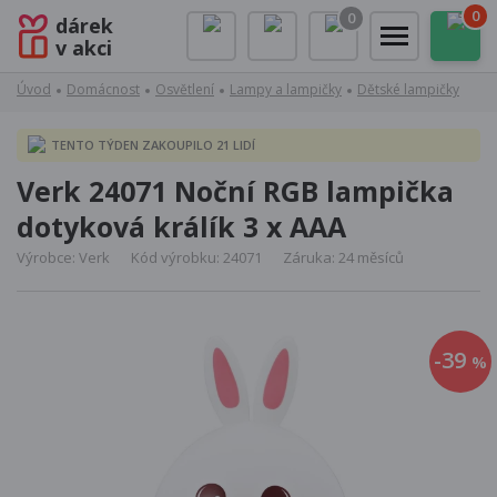
0
0
dárek
v akci
Úvod
Domácnost
Osvětlení
Lampy a lampičky
Dětské lampičky
TENTO TÝDEN ZAKOUPILO 21 LIDÍ
Verk 24071 Noční RGB lampička
dotyková králík 3 x AAA
Výrobce: Verk
Kód výrobku: 24071
Záruka: 24 měsíců
-39
%