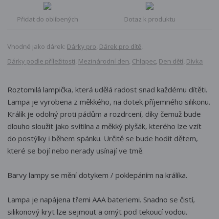
Přidat do oblíbených
Dotaz k produktu
Vhodné jako dárek:
Dárky pro
,
Dárek pro dítě
,
Dárky podle příležitosti
,
Mezinárodní den
,
Chlapec
,
Den dětí
,
Dívka
Roztomilá lampička, která udělá radost snad každému dítěti.
Lampa je vyrobena z měkkého, na dotek příjemného silikonu.
Králík je odolný proti pádům a rozdrcení, díky čemuž bude
dlouho sloužit jako svítilna a měkký plyšák, kterého lze vzít
do postýlky i během spánku. Určitě se bude hodit dětem,
které se bojí nebo nerady usínají ve tmě.
Barvy lampy se mění dotykem / poklepáním na králíka.
Lampa je napájena třemi AAA bateriemi. Snadno se čistí,
silikonový kryt lze sejmout a omýt pod tekoucí vodou.