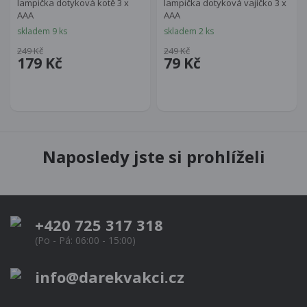
lampička dotyková kotě 3 x
lampička dotyková vajíčko 3 x
AAA
AAA
skladem 9 ks
skladem 2 ks
249 Kč
249 Kč
179 Kč
79 Kč
Naposledy jste si prohlíželi
+420 725 317 318
(Po - Pá: 06:00 - 15:00)
info@darekvakci.cz