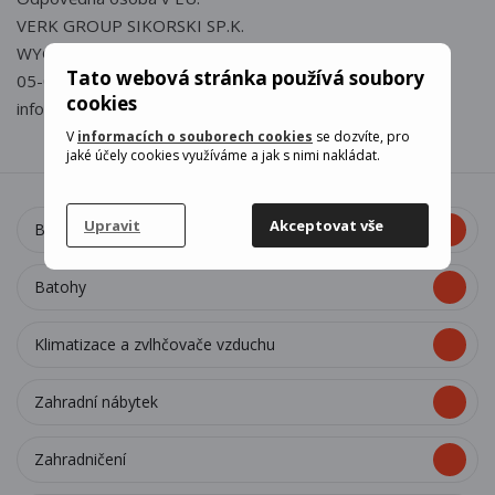
VERK GROUP SIKORSKI SP.K.
WYGODY 16
Tato webová stránka používá soubory
05-090 PODOLSZYN NOWY Polska
cookies
info@verkgroup.pl
V
informacích o souborech cookies
se dozvíte, pro
jaké účely cookies využíváme a jak s nimi nakládat.
Upravit
Akceptovat vše
Bazény a doplňky
Batohy
Klimatizace a zvlhčovače vzduchu
Zahradní nábytek
Zahradničení