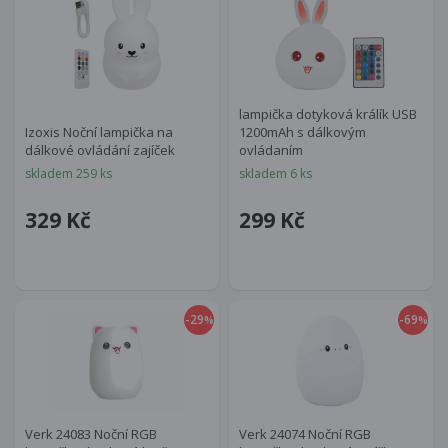
Verk 24073 Noční RGB
lampička dotyková králík USB
Izoxis Noční lampička na
1200mAh s dálkovým
dálkové ovládání zajíček
ovládaním
skladem 259 ks
skladem 6 ks
329 Kč
299 Kč
-29
-69
%
%
Verk 24083 Noční RGB
Verk 24074 Noční RGB