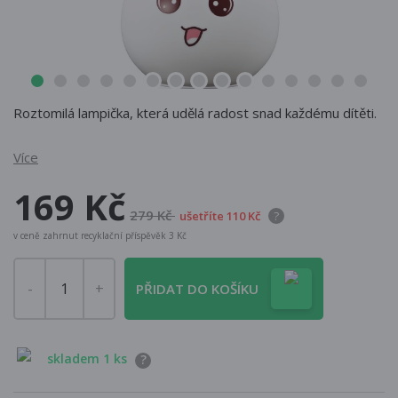
Roztomilá lampička, která udělá radost snad každému dítěti.
Více
169 Kč
279 Kč
ušetříte 110 Kč
?
v ceně zahrnut recyklační příspěvěk 3 Kč
PŘIDAT DO KOŠÍKU
skladem 1 ks
?