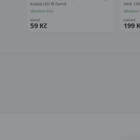
kulatá LED IR černá
Verk 130
skladem 9 ks
skladem 
69 Kč
249 Kč
59 Kč
199 