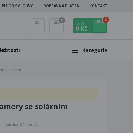
UPIT OD SMLOUVY
DOPRAVA A PLATBA
KONTAKT
0
0
Košík
0 Kč
ežitosti
Kategorie
rním panelem
kamery se solárním
Záruka: 24 měsíců