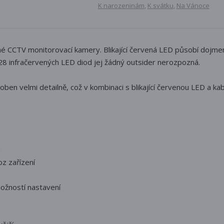
K narozeninám
,
K svátku
,
Na Vánoce
né CCTV monitorovací kamery. Blikající červená LED působí dojme
28 infračervených LED diod jej žádný outsider nerozpozná.
yroben velmi detailně, což v kombinaci s blikající červenou LED a 
a
oz zařízení
ožností nastavení