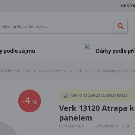
ODSTO
y podle zájmu
Dárky podle příl
ačové komponenty
Webové kamery
Verk 13120 Atrapa kamery se solá
TENTO TÝDEN ZAKOUPILO 83 LIDÍ
-4
%
Verk 13120 Atrapa 
panelem
Výrobce: Verk
Kód výrobku: 13120