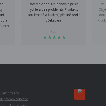
ání.
Skvělý e-shop! Objednávka přišla
Vel
ky,
rychle a bez problémů. Produkty
Obje
tní
jsou krásné a kvalitní, přesně podle
doru
lou a
očekávání.
Produ
azech.
Alex
★
★
★
★
★
★
★
★
★
★
klamační řád
OP pro velkoobchod
stoupit od smlouvy