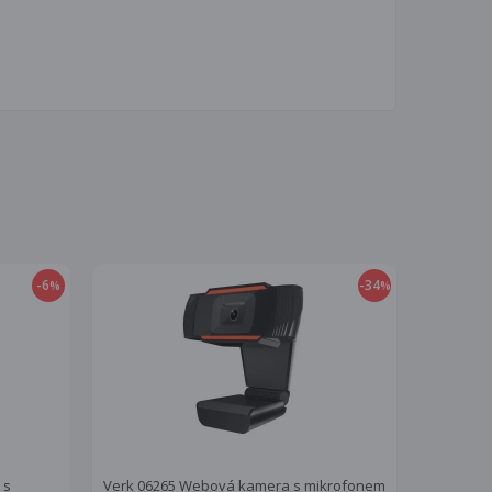
-6
-34
%
%
 s
Verk 06265 Webová kamera s mikrofonem