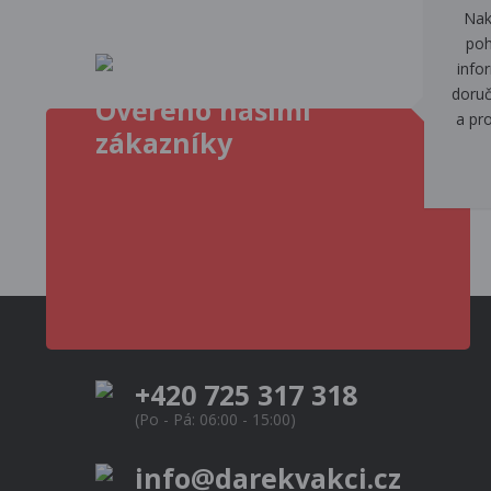
Nak
poh
info
doruč
Ověřeno našimi
a pr
zákazníky
+420 725 317 318
(Po - Pá: 06:00 - 15:00)
info@darekvakci.cz