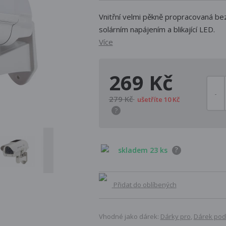
Vnitřní velmi pěkně propracovaná b
solárním napájením a blikající LED.
Více
269 Kč
279 Kč
ušetříte 10 Kč
?
?
skladem 23 ks
Přidat do oblíbených
Vhodné jako dárek:
Dárky pro
,
Dárek pod