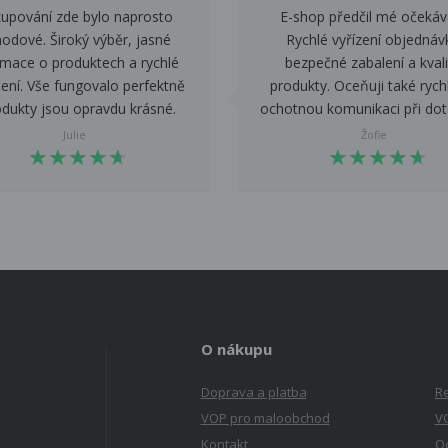
upování zde bylo naprosto
E-shop předčil mé očekáv
odové. Široký výběr, jasné
Rychlé vyřízení objednáv
rmace o produktech a rychlé
bezpečné zabalení a kvali
ení. Vše fungovalo perfektně
produkty. Oceňuji také rych
odukty jsou opravdu krásné.
ochotnou komunikaci při dot
Julie
Žofie
★
★
★
★
★
★
★
★
★
★
★
★
★
★
★
★
★
★
★
★
O nákupu
Doprava a platba
Re
VOP pro maloobchod
V
Kontakt
Od