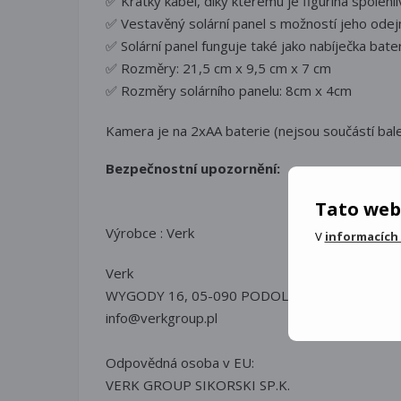
✅ Krátký kabel, díky kterému je figurína spolehli
✅ Vestavěný solární panel s možností jeho odej
✅ Solární panel funguje také jako nabíječka bater
✅ Rozměry: 21,5 cm x 9,5 cm x 7 cm
✅ Rozměry solárního panelu: 8cm x 4cm
Kamera je na 2xAA baterie (nejsou součástí bale
Bezpečnostní upozornění:
Tato web
Výrobce : Verk
V
informacích
Verk
WYGODY 16, 05-090 PODOLSZYN NOWY, POL
info@verkgroup.pl
Odpovědná osoba v EU:
VERK GROUP SIKORSKI SP.K.