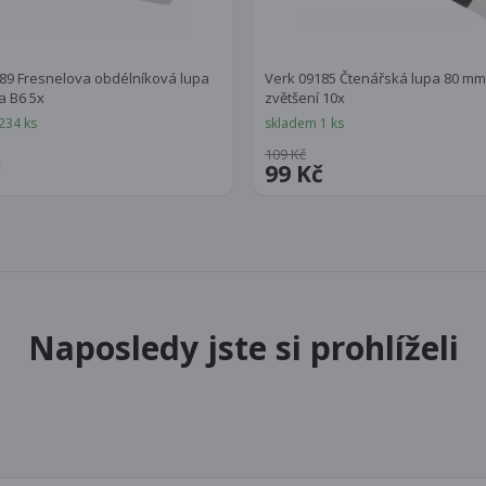
89 Fresnelova obdélníková lupa
Verk 09185 Čtenářská lupa 80 mm
a B6 5x
zvětšení 10x
234 ks
skladem 1 ks
109 Kč
č
99 Kč
Naposledy jste si prohlíželi