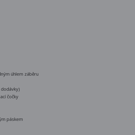
elným úhlem záběru
í dodávky)
ací čočky
lným páskem