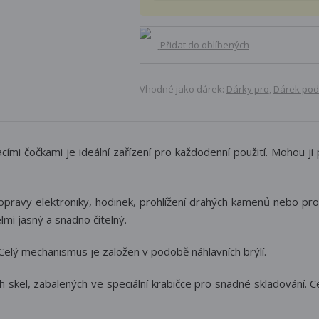
Přidat do oblíbených
Vhodné jako dárek:
Dárky pro
,
Dárek pod
ími čočkami je ideální zařízení pro každodenní použití. Mohou ji po
, opravy elektroniky, hodinek, prohlížení drahých kamenů nebo p
mi jasný a snadno čitelný.
 Celý mechanismus je založen v podobě náhlavních brýlí.
skel, zabalených ve speciální krabičce pro snadné skladování. Cel