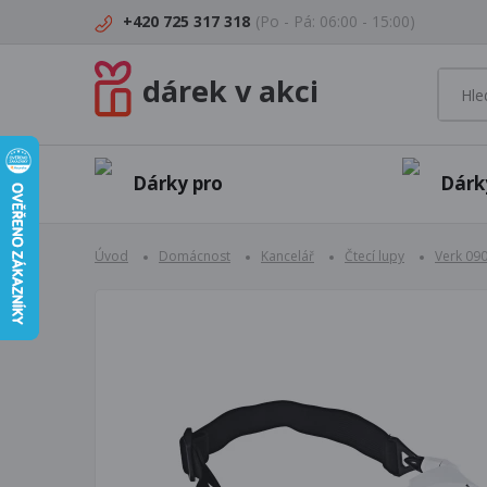
+420 725 317 318
(Po - Pá: 06:00 - 15:00)
dárek v akci
Dárky pro
Dárk
Úvod
Domácnost
Kancelář
Čtecí lupy
Verk 090