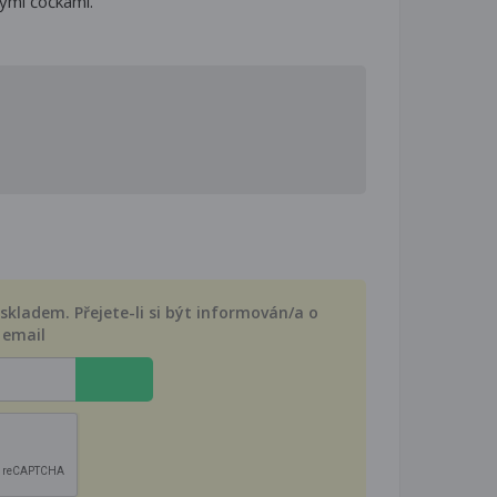
ými čočkami.
kladem. Přejete-li si být informován/a o
 email