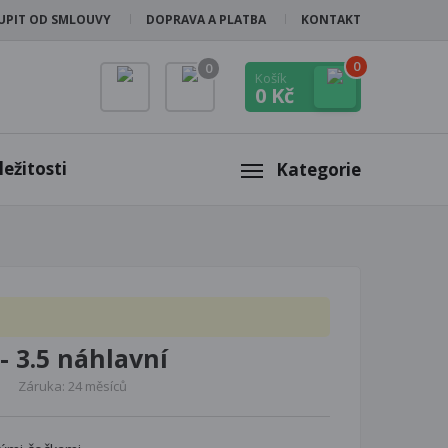
UPIT OD SMLOUVY
DOPRAVA A PLATBA
KONTAKT
0
0
Košík
0 Kč
ežitosti
Kategorie
- 3.5 náhlavní
Záruka: 24 měsíců