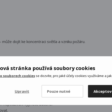
může dojít ke koncentraci světla a vzniku požáru.
alých dětí.
estávky, aby nedošlo k únavě očí.
ová stránka používá soubory cookies
 o souborech cookies
se dozvíte, pro jaké účely cookies využíváme a jak 
vních chemikálií.
ný.
Upravit
Pouze nutné
Akceptov
ti ani otevřenému ohni.
 typ.
ím nepoužívání vyjměte baterie.
ovat.