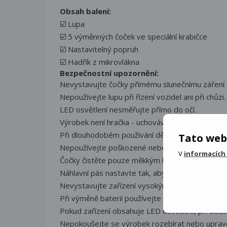
Obsah balení:
☑️ Lupa
☑️ 5 výměnných čoček ve speciální krabičce
☑️ Nastavitelný popruh
☑️ Hadřík z mikrovlákna
Bezpečnostní upozornění:
Nevystavujte čočky přímému slunečnímu záření - 
Nepoužívejte lupu při řízení vozidel ani při chůzi.
LED osvětlení nesměřujte přímo do očí.
Výrobek není hračka - uchovávejte mimo dosah m
Při dlouhodobém používání dělejte pravidelné př
Tato web
Nepoužívejte poškozené nebo prasklé čočky.
V
informacích
Čočky čistěte pouze měkkým hadříkem bez agresi
Náhlavní pás nastavte tak, aby nebyl příliš utaže
Nevystavujte zařízení vysokým teplotám, vlhkos
Při výměně baterií používejte pouze doporučený
Pokud zařízení obsahuje LED osvětlení, při delš
Nepokoušejte se výrobek rozebírat nebo uprav