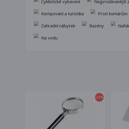
Cyklistické vybavení
Nejprodávanější z
Kempování a turistika
Proti komárům
Zahradní nábytek
Bazény
Nafuk
Na vodu
-21
%