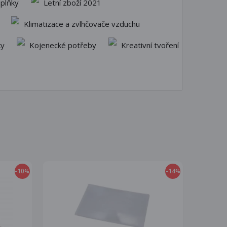
plňky
Letní zboží 2021
Klimatizace a zvlhčovače vzduchu
ky
Kojenecké potřeby
Kreativní tvoření
-10
-14
%
%