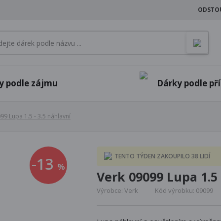
ODSTO
y podle zájmu
Dárky podle příl
99 Lupa 1.5 - 3.5 náhlavní
TENTO TÝDEN ZAKOUPILO 38 LIDÍ
-13
%
Verk 09099 Lupa 1.5 
Výrobce: Verk
Kód výrobku: 09099