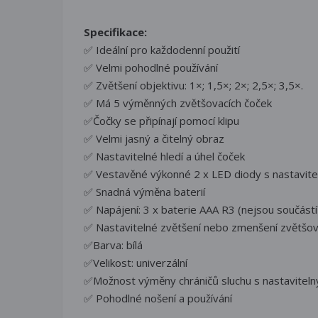
Specifikace:
✅ Ideální pro každodenní použití
✅ Velmi pohodlné používání
✅ Zvětšení objektivu: 1×; 1,5×; 2×; 2,5×; 3,5×.
✅ Má 5 výměnných zvětšovacích čoček
✅Čočky se připínají pomocí klipu
✅ Velmi jasný a čitelný obraz
✅ Nastavitelné hledí a úhel čoček
✅ Vestavěné výkonné 2 x LED diody s nastavit
✅ Snadná výměna baterií
✅ Napájení: 3 x baterie AAA R3 (nejsou součást
✅ Nastavitelné zvětšení nebo zmenšení zvětšov
✅Barva: bílá
✅Velikost: univerzální
✅Možnost výměny chráničů sluchu s nastavite
✅ Pohodlné nošení a používání