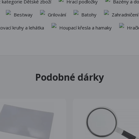
 kategorie Dětské zboží
Hrací podložky
Bazény a do
Bestway
Grilování
Batohy
Zahradničení
ovací kruhy a lehátka
Houpací křesla a hamaky
Hrač
Podobné dárky