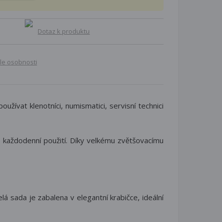
Dotaz k produktu
le osobnosti
užívat klenotníci, numismatici, servisní technici
ro každodenní použití. Díky velkému zvětšovacímu
á sada je zabalena v elegantní krabičce, ideální