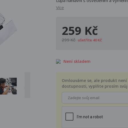
Lupa náhlavní s osvětlením a výměnn
Více
259 Kč
299 Kč
ušetříte 40 Kč
Není skladem
Omlouváme se, ale produkt není s
dostupnosti, vyplňte prosím svůj