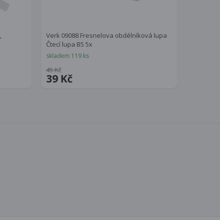
,
Verk 09088 Fresnelova obdélníková lupa
Čtecí lupa B5 5x
skladem 119 ks
45 Kč
39 Kč