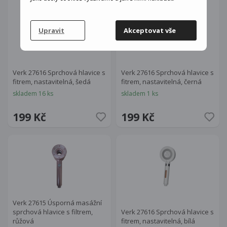
Upravit
Akceptovat vše
Verk 27616 Sprchová hlavice s
Verk 27616 Sprchová hlavice s
fitrem, nastavitelná, šedá
fitrem, nastavitelná, černá
skladem 16 ks
skladem 1 ks
199 Kč
199 Kč
Verk 27615 Úsporná masážní
sprchová hlavice s filtrem,
Verk 27616 Sprchová hlavice s
růžová
fitrem, nastavitelná, bílá