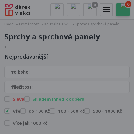
0
0
dárek
v akci
Úvod
Domácnost
Koupelna a WC
Sprchy a sprchové panely
Sprchy a sprchové panely
1
Nejprodávanější
Pro koho:
Příležitost:
Sleva
Skladem ihned k odběru
Vše
do 100 Kč
100 - 500 Kč
500 - 1000 Kč
Více jak 1000 Kč