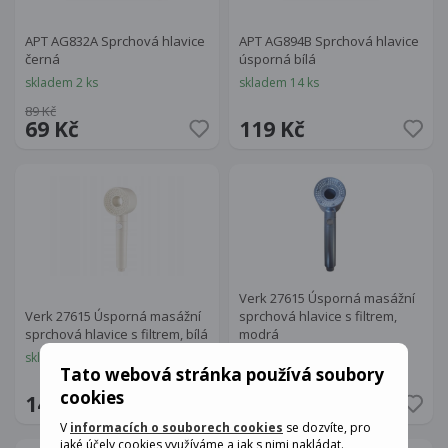
APT AG832A Sprchová hlavice
APT AG894B Sprchová hlavice
černá
úsporná bílá
skladem 2 ks
skladem 14 ks
89 Kč
69 Kč
119 Kč
Verk 27615 Úsporná masážní
Verk 27615 Úsporná masážní
sprchová hlavice s filtrem,
sprchová hlavice s filtrem, bílá
modrá
skladem 12 ks
skladem 3 ks
Tato webová stránka používá soubory
cookies
149 Kč
149 Kč
V
informacích o souborech cookies
se dozvíte, pro
jaké účely cookies využíváme a jak s nimi nakládat.