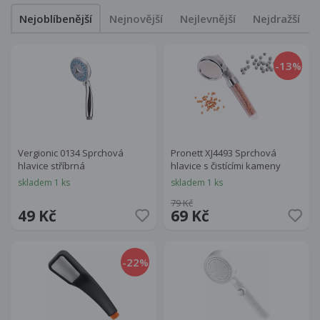
Nejoblíbenější
Nejnovější
Nejlevnější
Nejdražší
-13
%
Vergionic 0134 Sprchová
Pronett XJ4493 Sprchová
hlavice stříbrná
hlavice s čistícími kameny
skladem 1 ks
skladem 1 ks
79 Kč
49 Kč
69 Kč
-22
%