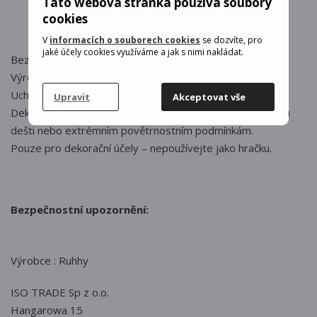
Tato webová stránka používá soubory
cookies
V
informacích o souborech cookies
se dozvíte, pro
jaké účely cookies využíváme a jak s nimi nakládat.
Bezpečnostní upozornění:
Výrobek není hračka – není vhodné pro děti do 3 let.
Uchovávejte mimo dosah malých dětí.
Upravit
Akceptovat vše
Dekorace není voděodolná – nevystavujte dlouhodobému
dešti nebo extrémním povětrnostním podmínkám.
Pouze pro dekorační účely – nepoužívejte jako hračku.
Bezpečnostní upozornění:
Výrobce : Ruhhy
ISO TRADE Sp z o.o.
Hangarowa 15