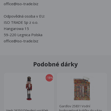
office@iso-trade.biz
Odpovědná osoba v EU:
ISO TRADE Sp z o.o.
Hangarowa 15
59-220 Legnica Polska
office@iso-trade.biz
Podobné dárky
-18
%
Gardlov 25831 Vodní
Verk 26250 Dřevěný vojáček
hydrogelové kuličky do vázy