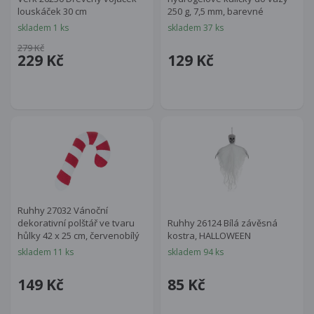
louskáček 30 cm
250 g, 7,5 mm, barevné
skladem 1 ks
skladem 37 ks
279 Kč
229 Kč
129 Kč
Ruhhy 27032 Vánoční
dekorativní polštář ve tvaru
Ruhhy 26124 Bílá závěsná
hůlky 42 x 25 cm, červenobílý
kostra, HALLOWEEN
skladem 11 ks
skladem 94 ks
149 Kč
85 Kč