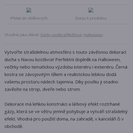
Přidat do oblíbených
Dotaz k produktu
Vhodné jako dárek:
Dárky podle příležitosti
,
Halloween
Vytvořte strašidelnou atmosféru s touto závěsnou dekorací
ducha s hlavou kostlivce! Perfektní doplněk na Halloween,
večírky nebo tematickou výzdobu interiéru i exteriéru. Černá
kostra se závojovitým tělem a realistickou lebkou dodá
vašemu prostoru nádech tajemna. Díky poutku ji snadno
zavěsíte na strop, dveře nebo strom.
Dekorace má lehkou konstrukci a látkový efekt roztrhané
gázy, která se ve větru jemně pohybuje a vytváří strašidelný
efekt. Vhodná pro použití doma, na zahradě, v kanceláři či v
obchodě.