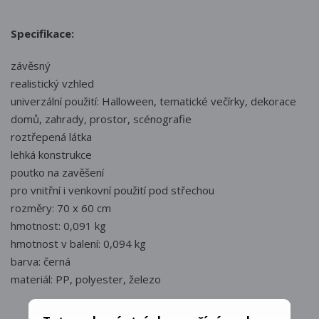
Specifikace:
závěsný
realistický vzhled
univerzální použití: Halloween, tematické večírky, dekorace
domů, zahrady, prostor, scénografie
roztřepená látka
lehká konstrukce
poutko na zavěšení
pro vnitřní i venkovní použití pod střechou
rozměry: 70 x 60 cm
hmotnost: 0,091 kg
hmotnost v balení: 0,094 kg
barva: černá
materiál: PP, polyester, železo