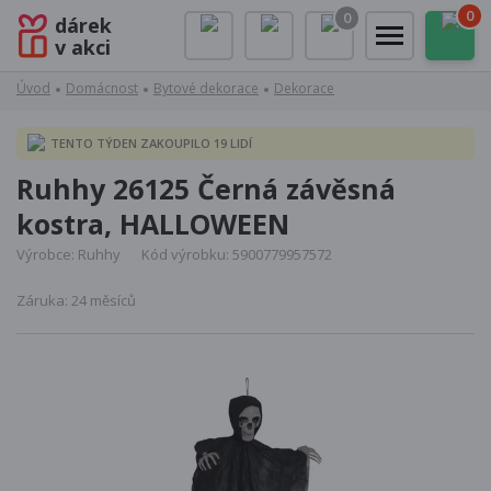
0
0
dárek
v akci
Úvod
Domácnost
Bytové dekorace
Dekorace
TENTO TÝDEN ZAKOUPILO 19 LIDÍ
Ruhhy 26125 Černá závěsná
kostra, HALLOWEEN
Výrobce: Ruhhy
Kód výrobku: 5900779957572
Záruka: 24 měsíců