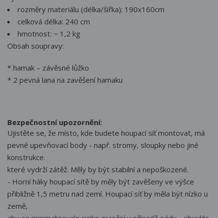
rozměry materiálu (délka/šířka): 190x160cm
celková délka: 240 cm
hmotnost: ~ 1,2 kg
Obsah soupravy:
* hamak – závěsné lůžko
* 2 pevná lana na zavěšení hamaku
Bezpečnostní upozornění:
Ujistěte se, že místo, kde budete houpací síť montovat, má
pevné upevňovací body - např. stromy, sloupky nebo jiné
konstrukce.
které vydrží zátěž. Měly by být stabilní a nepoškozené.
- Horní háky houpací sítě by měly být zavěšeny ve výšce
přibližně 1,5 metru nad zemí. Houpací síť by měla být nízko u
země,