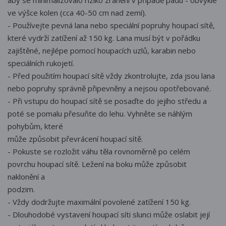
aby se minimalizovalo riziko zranění v případě pádu - obvykle
ve výšce kolen (cca 40-50 cm nad zemí).
- Používejte pevná lana nebo speciální popruhy houpací sítě,
které vydrží zatížení až 150 kg. Lana musí být v pořádku
zajištěné, nejlépe pomocí houpacích uzlů, karabin nebo
speciálních rukojetí.
- Před použitím houpací sítě vždy zkontrolujte, zda jsou lana
nebo popruhy správně připevněny a nejsou opotřebované.
- Při vstupu do houpací sítě se posaďte do jejího středu a
poté se pomalu přesuňte do lehu. Vyhněte se náhlým
pohybům, které
může způsobit převrácení houpací sítě.
- Pokuste se rozložit váhu těla rovnoměrně po celém
povrchu houpací sítě. Ležení na boku může způsobit
naklonění a
podzim.
- Vždy dodržujte maximální povolené zatížení 150 kg.
- Dlouhodobé vystavení houpací síti slunci může oslabit její