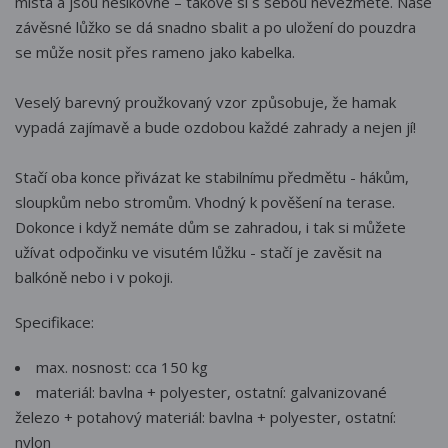
místa a jsou nešikovné – takové si s sebou nevezmete. Naše
závěsné lůžko se dá snadno sbalit a po uložení do pouzdra
se může nosit přes rameno jako kabelka.
Veselý barevný proužkovaný vzor způsobuje, že hamak
vypadá zajímavě a bude ozdobou každé zahrady a nejen jí!
Stačí oba konce přivázat ke stabilnímu předmětu - hákům,
sloupkům nebo stromům. Vhodný k pověšení na terase.
Dokonce i když nemáte dům se zahradou, i tak si můžete
užívat odpočinku ve visutém lůžku - stačí je zavěsit na
balkóně nebo i v pokoji.
Specifikace:
max. nosnost: cca 150 kg
materiál: bavlna + polyester, ostatní: galvanizované
železo + potahový materiál: bavlna + polyester, ostatní:
nylon