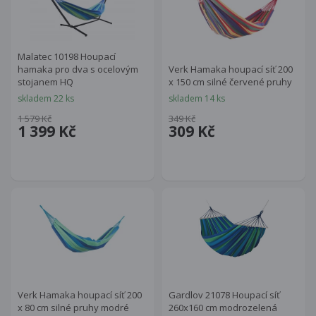
Malatec 10198 Houpací
hamaka pro dva s ocelovým
Verk Hamaka houpací síť 200
stojanem HQ
x 150 cm silné červené pruhy
skladem 22 ks
skladem 14 ks
1 579 Kč
349 Kč
1 399 Kč
309 Kč
Verk Hamaka houpací síť 200
Gardlov 21078 Houpací síť
x 80 cm silné pruhy modré
260x160 cm modrozelená