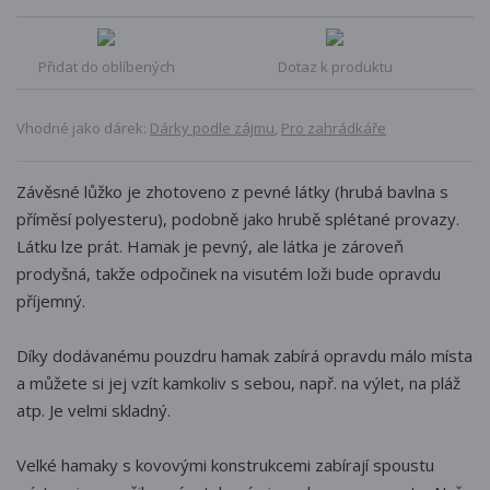
Přidat do oblíbených
Dotaz k produktu
Vhodné jako dárek:
Dárky podle zájmu
,
Pro zahrádkáře
Závěsné lůžko je zhotoveno z pevné látky (hrubá bavlna s
příměsí polyesteru), podobně jako hrubě splétané provazy.
Látku lze prát. Hamak je pevný, ale látka je zároveň
prodyšná, takže odpočinek na visutém loži bude opravdu
příjemný.
Díky dodávanému pouzdru hamak zabírá opravdu málo místa
a můžete si jej vzít kamkoliv s sebou, např. na výlet, na pláž
atp. Je velmi skladný.
Velké hamaky s kovovými konstrukcemi zabírají spoustu