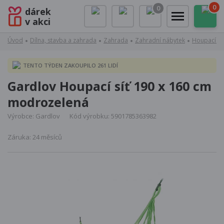
0
0
dárek
v akci
Úvod
Dílna, stavba a zahrada
Zahrada
Zahradní nábytek
Houpací sít
TENTO TÝDEN ZAKOUPILO 261 LIDÍ
Gardlov Houpací síť 190 x 160 cm
modrozelená
Výrobce: Gardlov
Kód výrobku: 5901785363982
Záruka: 24 měsíců