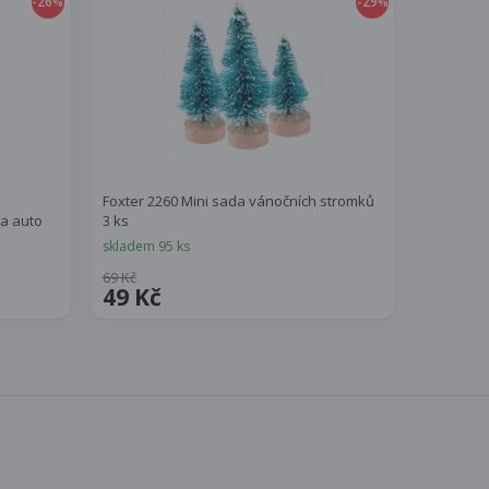
-26
-29
%
%
Foxter 2260 Mini sada vánočních stromků
na auto
3 ks
skladem 95 ks
69 Kč
49 Kč