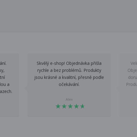
ání.
Skvělý e-shop! Objednávka přišla
Vel
ky,
rychle a bez problémů. Produkty
Obje
tní
jsou krásné a kvalitní, přesně podle
doru
lou a
očekávání.
Produ
azech.
Alex
★
★
★
★
★
★
★
★
★
★