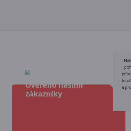
Nak
poh
info
doruč
Ověřeno našimi
a pr
zákazníky