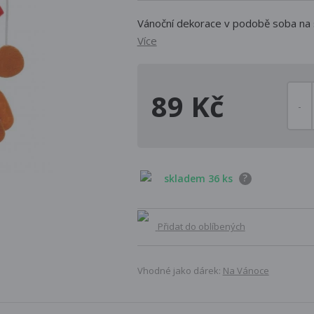
Vánoční dekorace v podobě soba na
Více
89 Kč
?
skladem 36 ks
Přidat do oblíbených
Vhodné jako dárek:
Na Vánoce