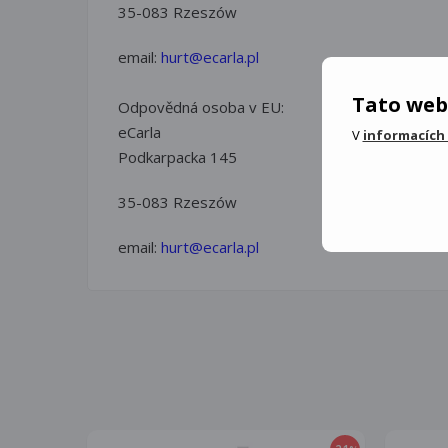
35-083 Rzeszów
email:
hurt@ecarla.pl
Tato web
Odpovědná osoba v EU:
eCarla
V
informacích
Podkarpacka 145
35-083 Rzeszów
email:
hurt@ecarla.pl