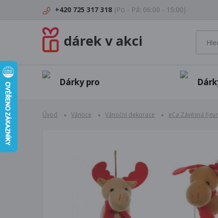
+420 725 317 318
(Po - Pá: 06:00 - 15:00)
dárek v akci
Dárky pro
Dárk
Úvod
Vánoce
Vánoční dekorace
eCa Závěsná figur