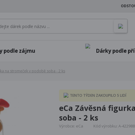
ODSTO
y podle zájmu
Dárky podle příl
ka na stromeček v podobě soba - 2 ks
TENTO TÝDEN ZAKOUPILO 5 LIDÍ
eCa Závěsná figurk
soba - 2 ks
Výrobce: eCa
Kód výrobku: A-42298