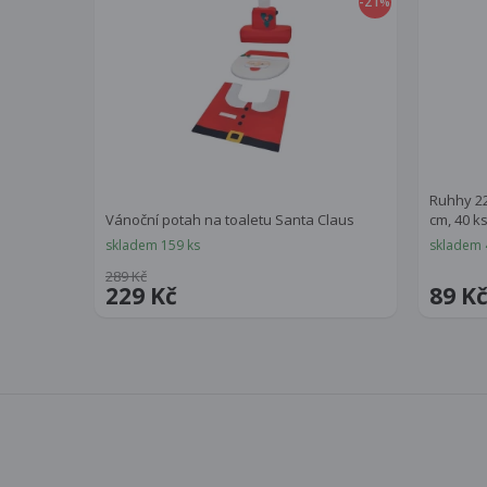
-21
%
Ruhhy 22
Vánoční potah na toaletu Santa Claus
cm, 40 k
skladem 159 ks
skladem 
289 Kč
229 Kč
89 K