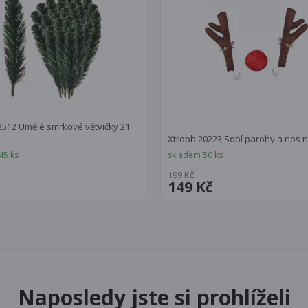
512 Umělé smrkové větvičky 21
s
Xtrobb 20223 Sobí parohy a nos 
45 ks
skladem 50 ks
199 Kč
č
149 Kč
Naposledy jste si prohlíželi