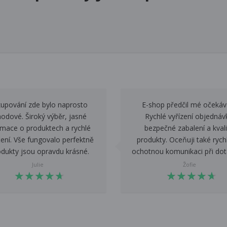
upování zde bylo naprosto
E-shop předčil mé očekáv
odové. Široký výběr, jasné
Rychlé vyřízení objednáv
rmace o produktech a rychlé
bezpečné zabalení a kvali
ení. Vše fungovalo perfektně
produkty. Oceňuji také rych
odukty jsou opravdu krásné.
ochotnou komunikaci při dot
Julie
Žofie
★
★
★
★
★
★
★
★
★
★
★
★
★
★
★
★
★
★
★
★