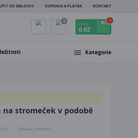
UPIT OD SMLOUVY
DOPRAVA A PLATBA
KONTAKT
0
0
Košík
0 Kč
ežitosti
Kategorie
a na stromeček v podobě
8LOS
Záruka: 24 měsíců