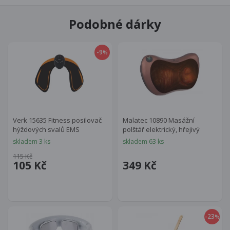
Podobné dárky
-9
%
Verk 15635 Fitness posilovač
Malatec 10890 Masážní
hýždových svalů EMS
polštář elektrický, hřejivý
skladem 3 ks
skladem 63 ks
115 Kč
105 Kč
349 Kč
-23
%