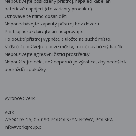
Nepoužívejte poškozený přístroj, napájecí kabel ani
bateriové napájení (dle varianty produktu).
Uchovávejte mimo dosah dětí.
Neponechávejte zapnutý přístroj bez dozoru.
Přístroj nerozebírejte ani neupravujte.
Po použití přístroj vypněte a uložte na suché místo.
K čištění používejte pouze měkký, mírně navlhčený hadřík.
Nepoužívejte agresivní čisticí prostředky.
Nepoužívejte déle, než doporučuje výrobce, aby nedošlo k
podráždění pokožky.
Výrobce : Verk
Verk
WYGODY 16, 05-090 PODOLSZYN NOWY, POLSKA
info@verkgroup.pl