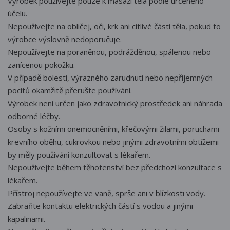
Výrobek používejte pouze k masáži těla podle určeného
účelu.
Nepoužívejte na obličej, oči, krk ani citlivé části těla, pokud to
výrobce výslovně nedoporučuje.
Nepoužívejte na poraněnou, podrážděnou, spálenou nebo
zanícenou pokožku.
V případě bolesti, výrazného zarudnutí nebo nepříjemných
pocitů okamžitě přerušte používání.
Výrobek není určen jako zdravotnický prostředek ani náhrada
odborné léčby.
Osoby s kožními onemocněními, křečovými žilami, poruchami
krevního oběhu, cukrovkou nebo jinými zdravotními obtížemi
by měly používání konzultovat s lékařem.
Nepoužívejte během těhotenství bez předchozí konzultace s
lékařem.
Přístroj nepoužívejte ve vaně, sprše ani v blízkosti vody.
Zabraňte kontaktu elektrických částí s vodou a jinými
kapalinami.