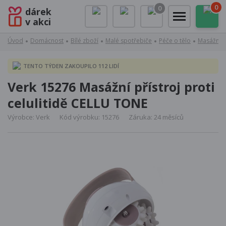
0
0
dárek
v akci
Úvod
Domácnost
Bílé zboží
Malé spotřebiče
Péče o tělo
Masážní n
TENTO TÝDEN ZAKOUPILO 112 LIDÍ
Verk 15276 Masážní přístroj proti
celulitidě CELLU TONE
Výrobce: Verk
Kód výrobku: 15276
Záruka: 24 měsíců