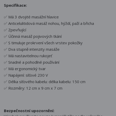
Specifikace:
✅ Má 3 dvojité masážní hlavice
✅ Anticelulitidová masáž nohou, hýždí, paží a břicha
✅ Zpevňující
✅ Účinná masáž pojivových tkání
✅ S timuluje prokrvení všech vrstev pokožky
✅ Dva stupně intenzity masáže
✅ Má nastavitelnou rukojeť
✅ Snadné a pohodlné používání
✅ Má ergonomický tvar
✅ Napájení: síťové 230 V
✅ Délka síťového kabelu: délka kabelu: 150 cm
✅ Rozměry: 12 cm x 9 cm x 7 cm
Bezpečnostní upozornění: