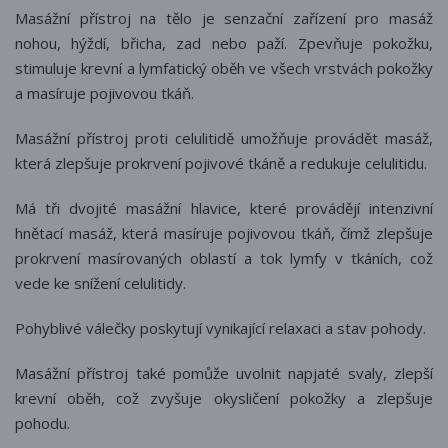
Masážní přístroj na tělo je senzační zařízení pro masáž
nohou, hýždí, břicha, zad nebo paží. Zpevňuje pokožku,
stimuluje krevní a lymfatický oběh ve všech vrstvách pokožky
a masíruje pojivovou tkáň.
Masážní přístroj proti celulitidě umožňuje provádět masáž,
která zlepšuje prokrvení pojivové tkáně a redukuje celulitidu.
Má tři dvojité masážní hlavice, které provádějí intenzivní
hnětací masáž, která masíruje pojivovou tkáň, čímž zlepšuje
prokrvení masírovaných oblastí a tok lymfy v tkáních, což
vede ke snížení celulitidy.
Pohyblivé válečky poskytují vynikající relaxaci a stav pohody.
Masážní přístroj také pomůže uvolnit napjaté svaly, zlepší
krevní oběh, což zvyšuje okysličení pokožky a zlepšuje
pohodu.