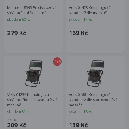
Malatec 18595 Protiskluzová
Verk 01423 Kempingová
skládací stolička černá
skládací židle maskáč
skladem 60 ks
skladem 17 ks
279 Kč
169 Kč
-13
%
Verk 01234 Kempingová
Verk 01661 Kempingová
skládací židle s brašnou 2 v 1
skládací židle s brašnou 2v1
maskáč
maskáč
skladem 31 ks
skladem 18 ks
239 Kč
209 Kč
139 Kč