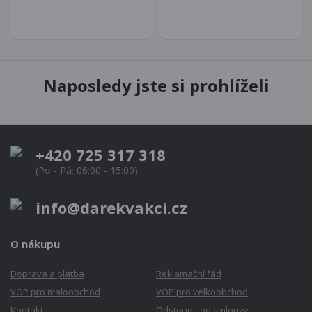
Naposledy jste si prohlíželi
+420 725 317 318
(Po - Pá: 06:00 - 15:00)
info@darekvakci.cz
O nákupu
Doprava a platba
Reklamační řád
VOP pro maloobchod
VOP pro velkoobchod
Kontakt
Odstoupit od smlouvy