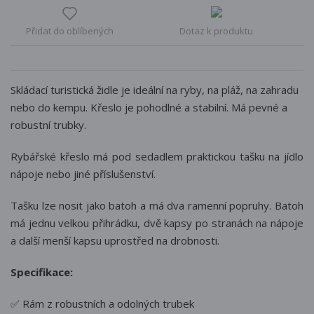
Přidat do oblíbených
Dotaz k produktu
Skládací turistická židle je ideální na ryby, na pláž, na zahradu
nebo do kempu. Křeslo je pohodlné a stabilní. Má pevné a
robustní trubky.
Rybářské křeslo má pod sedadlem praktickou tašku na jídlo
nápoje nebo jiné příslušenství.
Tašku lze nosit jako batoh a má dva ramenní popruhy. Batoh
má jednu velkou přihrádku, dvě kapsy po stranách na nápoje
a další menší kapsu uprostřed na drobnosti.
Specifikace:
✅ Rám z robustních a odolných trubek