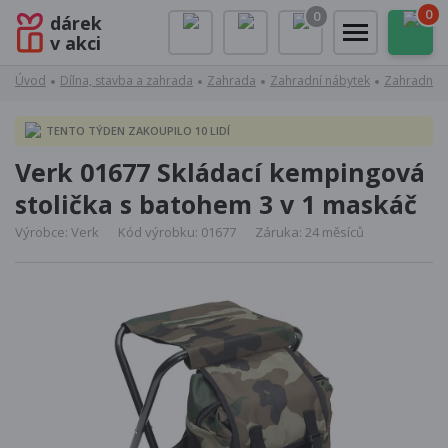
0
0
dárek
v akci
Úvod
Dílna, stavba a zahrada
Zahrada
Zahradní nábytek
Zahradní ži
TENTO TÝDEN ZAKOUPILO 10 LIDÍ
Verk 01677 Skládací kempingová
stolička s batohem 3 v 1 maskáč
Výrobce: Verk
Kód výrobku: 01677
Záruka: 24 měsíců