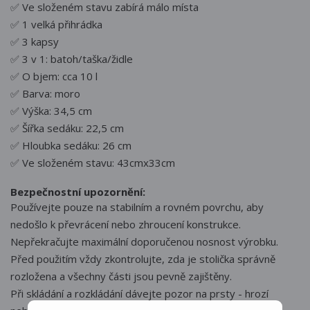
✅ Ve složeném stavu zabírá málo místa
✅ 1 velká přihrádka
✅ 3 kapsy
✅ 3 v 1: batoh/taška/židle
✅ O bjem: cca 10 l
✅ Barva: moro
✅ Výška: 34,5 cm
✅ Šířka sedáku: 22,5 cm
✅ Hloubka sedáku: 26 cm
✅ Ve složeném stavu: 43cmx33cm
Bezpečnostní upozornění:
Používejte pouze na stabilním a rovném povrchu, aby
nedošlo k převrácení nebo zhroucení konstrukce.
Nepřekračujte maximální doporučenou nosnost výrobku.
Před použitím vždy zkontrolujte, zda je stolička správně
rozložena a všechny části jsou pevně zajištěny.
Při skládání a rozkládání dávejte pozor na prsty - hrozí