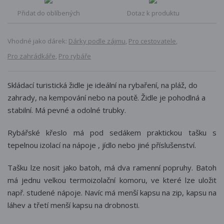
Přidat do oblíbených
Dotaz k produktu
Vhodné jako dárek:
Dárky podle zájmu
,
Pro cestovatele
,
Pro zahrádkáře
,
Pro rybáře
Skládací turistická židle je ideální na rybaření, na pláž, do
zahrady, na kempování nebo na poutě. Židle je pohodlná a
stabilní. Má pevné a odolné trubky.
Rybářské křeslo má pod sedákem praktickou tašku s
tepelnou izolací na nápoje , jídlo nebo jiné příslušenství.
Tašku lze nosit jako batoh, má dva ramenní popruhy. Batoh
má jednu velkou termoizolační komoru, ve které lze uložit
např. studené nápoje. Navíc má menší kapsu na zip, kapsu na
láhev a třetí menší kapsu na drobnosti.