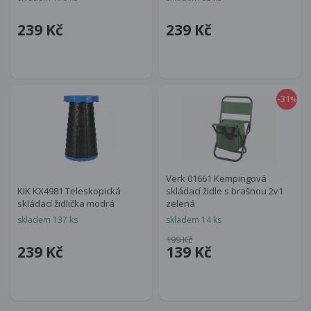
239 Kč
239 Kč
-31
%
Verk 01661 Kempingová
KIK KX4981 Teleskopická
skládací židle s brašnou 2v1
skládací židlička modrá
zelená
skladem 137 ks
skladem 14 ks
199 Kč
239 Kč
139 Kč