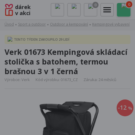
0
0
dárek
v akci
Úvod
Sport a outdoor
Outdoor a kempování
Kempingové vybavení
TENTO TÝDEN ZAKOUPILO 29 LIDÍ
Verk 01673 Kempingová skládací
stolička s batohem, termou
brašnou 3 v 1 černá
Výrobce: Verk
Kód výrobku: 01673_CZ
Záruka: 24 měsíců
-12
%