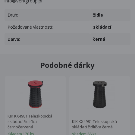
info@verkgroup.pl
Druh:
židle
Požadované vlastnosti:
skládací
Barva:
černá
Podobné dárky
KIK KX4981 Teleskopická
skládací židlička
KIK KX4981 Teleskopická
černočervená
skládací židlička černá
skladem 170 ks
skladem 88 ks