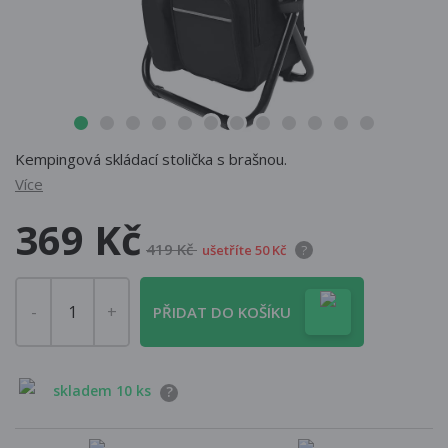
Kempingová skládací stolička s brašnou.
Více
369 Kč
419 Kč
ušetříte 50 Kč
?
PŘIDAT DO KOŠÍKU
skladem 10 ks
?