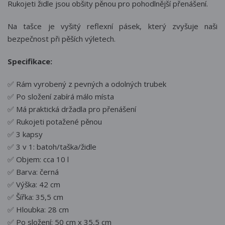
Rukojeti židle jsou obšity pěnou pro pohodlnější přenášení.
Na tašce je vyšitý reflexní pásek, který zvyšuje naši
bezpečnost při pěších výletech.
Specifikace:
✅ Rám vyrobený z pevných a odolných trubek
✅ Po složení zabírá málo místa
✅ Má praktická držadla pro přenášení
✅ Rukojeti potažené pěnou
✅ 3 kapsy
✅ 3 v 1: batoh/taška/židle
✅ Objem: cca 10 l
✅ Barva: černá
✅ Výška: 42 cm
✅ Šířka: 35,5 cm
✅ Hloubka: 28 cm
✅ Po složení: 50 cm x 35,5 cm