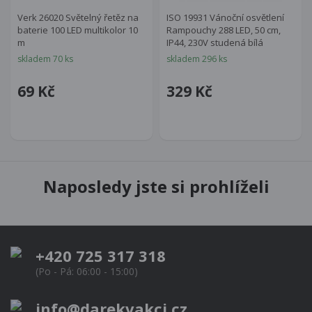
Verk 26020 Světelný řetěz na
ISO 19931 Vánoční osvětlení
baterie 100 LED multikolor 10
Rampouchy 288 LED, 50 cm,
m
IP44, 230V studená bílá
skladem 70 ks
skladem 296 ks
69 Kč
329 Kč
Naposledy jste si prohlíželi
+420 725 317 318
(Po - Pá: 06:00 - 15:00)
info@darekvakci.cz