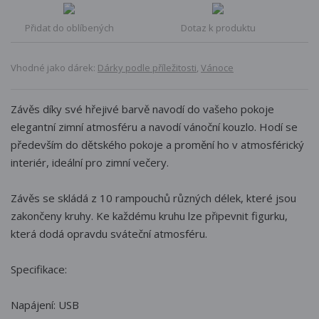
Přidat do oblíbených
Dotaz k produktu
Vhodné jako dárek:
Dárky podle příležitosti
,
Vánoce
Závěs díky své hřejivé barvě navodí do vašeho pokoje
elegantní zimní atmosféru a navodí vánoční kouzlo. Hodí se
především do dětského pokoje a promění ho v atmosférický
interiér, ideální pro zimní večery.
Závěs se skládá z 10 rampouchů různých délek, které jsou
zakončeny kruhy. Ke každému kruhu lze připevnit figurku,
která dodá opravdu sváteční atmosféru.
Specifikace:
Napájení: USB