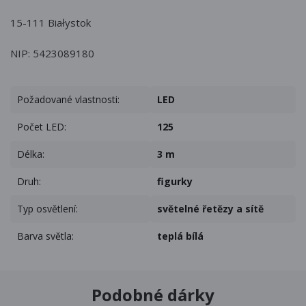
15-111 Białystok
NIP: 5423089180
Požadované vlastnosti:
LED
Počet LED:
125
Délka:
3 m
Druh:
figurky
Typ osvětlení:
světelné řetězy a sítě
Barva světla:
teplá bílá
Podobné dárky