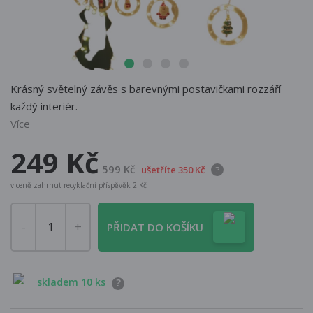
Krásný světelný závěs s barevnými postavičkami rozzáří
každý interiér.
Více
249 Kč
599 Kč
ušetříte 350 Kč
?
v ceně zahrnut recyklační příspěvěk 2 Kč
PŘIDAT DO KOŠÍKU
skladem 10 ks
?