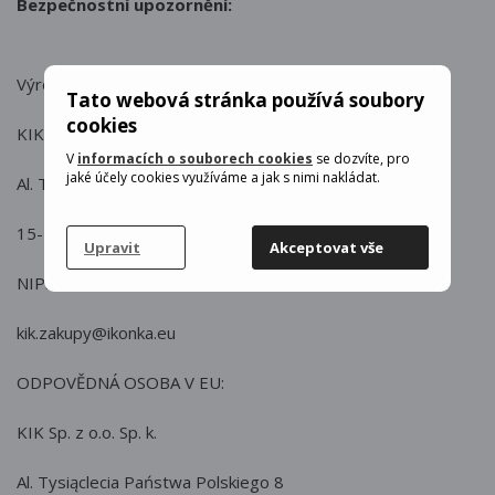
Bezpečnostní upozornění:
Výrobce : KIK
Tato webová stránka používá soubory
cookies
KIK Sp. z o.o. Sp. k.
V
informacích o souborech cookies
se dozvíte, pro
jaké účely cookies využíváme a jak s nimi nakládat.
Al. Tysiąclecia Państwa Polskiego 8
15-111 Białystok
Upravit
Akceptovat vše
NIP: 5423089180
kik.zakupy@ikonka.eu
ODPOVĚDNÁ OSOBA V EU:
KIK Sp. z o.o. Sp. k.
Al. Tysiąclecia Państwa Polskiego 8