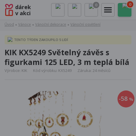
0
0
dárek
v akci
Úvod
Vánoce
Vánoční dekorace
Vánoční osvětlení
TENTO TÝDEN ZAKOUPILO 5 LIDÍ
KIK KX5249 Světelný závěs s
figurkami 125 LED, 3 m teplá bílá
Výrobce: KIK
Kód výrobku: KX5249
Záruka: 24 měsíců
-58
%